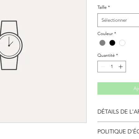
Taille
*
Sélectionner
Couleur
*
Quantité
*
Aj
DÉTAILS DE L'A
Détails de l'article. S
POLITIQUE D'
l'article : taille, mat
pouvez aussi ajouter